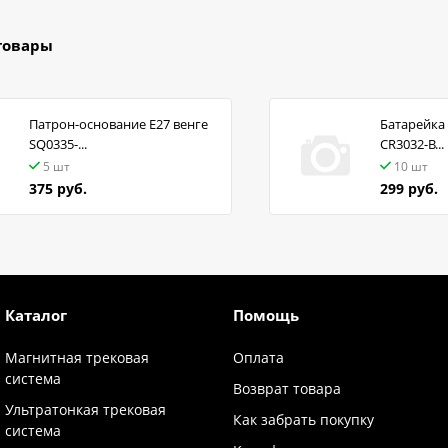
товары
Патрон-основание Е27 венге
Батарейка 
SQ0335-...
CR3032-B...
5 шт
10 шт
375 руб.
299 руб.
Каталог
Помощь
Магнитная трековая
Оплата
система
Возврат товара
Ультратонкая трековая
Как забрать покупку
система