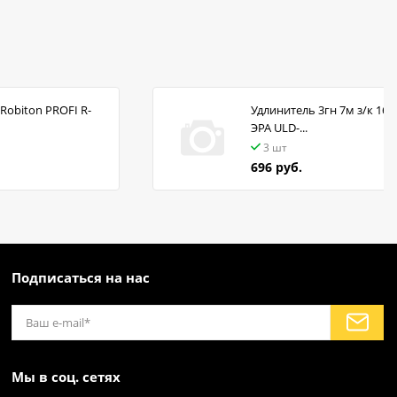
Robiton PROFI R-
Удлинитель 3гн 7м з/к 16А
ЭРА ULD-...
3 шт
696 руб.
Подписаться на нас
Мы в соц. сетях