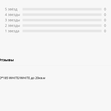
5 звёзд
0
4 звeзды
0
3 звeзды
0
2 звeзды
0
1 звeзда
0
Отзывы
0*185 WHITE/WHITE до 20кв.м