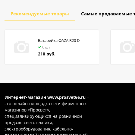
Рекомендуемые товары
Самые продаваемые 
Батарейка ФАZA R20 D
6 шт
210 руб.
Интернет-магазин
www.prosvet66.ru
–
это онлайн-площадка сети фирменных
магазинов «Просвет»,
специализирующихся на розничной
продаже светотехники,
электрооборудования, кабельно-