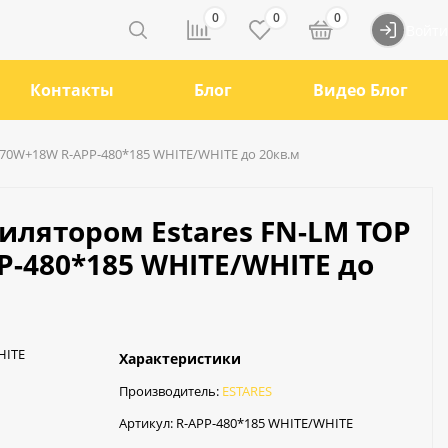
0
0
0
Войти
Контакты
Блог
Видео Блог
 70W+18W R-APP-480*185 WHITE/WHITE до 20кв.м
илятором Estares FN-LM TOP
P-480*185 WHITE/WHITE до
HITE
Характеристики
Производитель:
ESTARES
Артикул:
R-APP-480*185 WHITE/WHITE