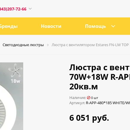
343)207-72-66
Бренды
Новости
Помощь
Светодиодные люстры
Люстра с вентилятором Estares FN-LM TOP
1
Люстра с вент
70W+18W R-AP
20кв.м
0:00
18:00
Наличие:
0 шт
Артикул:
R-APP-480*185 WHITE/W
ru
6 051 руб.
е, 21