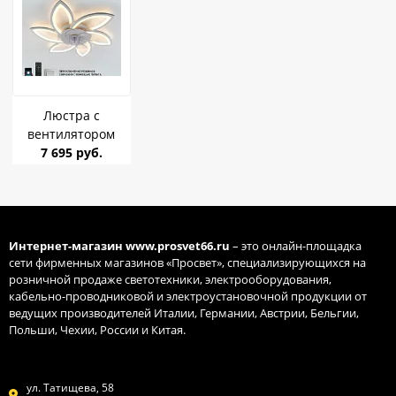
Люстра с
вентилятором
Estares Fan Flover
7 695 руб.
92W+18W R-APP-
770*120
WHITE/WHITE до 20
кв.м
Интернет-магазин
www.prosvet66.ru
– это онлайн-площадка
сети фирменных магазинов «Просвет», специализирующихся на
розничной продаже светотехники, электрооборудования,
кабельно-проводниковой и электроустановочной продукции от
ведущих производителей Италии, Германии, Австрии, Бельгии,
Польши, Чехии, России и Китая.
ул. Татищева, 58