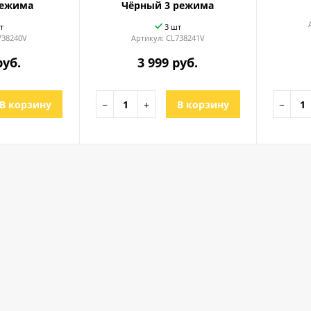
режима
Чёрный 3 режима
т
3 шт
738240V
Артикул:
CL738241V
руб.
3 999 руб.
В корзину
−
+
В корзину
−