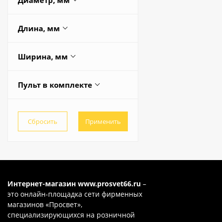
1200
155
1200
136
Длина, мм
18
515
110
25
385
770
Весь список
Ширина, мм
40
400
230
385
48
430
Весь список
Пульт в комплекте
580
50
460
Да
585
Весь список
60
Нет
400
68
Весь список
70
72
75
Интернет-магазин
www.prosvet66.ru
–
это онлайн-площадка сети фирменных
80
магазинов «Просвет»,
специализирующихся на розничной
90