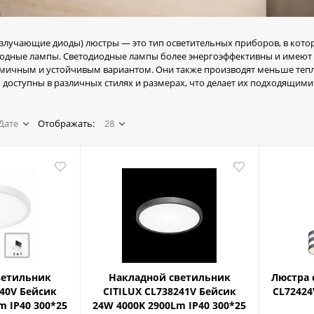
злучающие диоды) люстры — это тип осветительных приборов, в кото
иодные лампы. Светодиодные лампы более энергоэффективны и имеют 
омичным и устойчивым вариантом. Они также производят меньше тепл
доступны в различных стилях и размерах, что делает их подходящими
Дате
Отображать:
28
ветильник
Накладной светильник
Люстра 
240V Бейсик
CITILUX CL738241V Бейсик
CL72424
m IP40 300*25
24W 4000K 2900Lm IP40 300*25