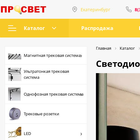
Екатеринбург
8(
Интернет-магазин
8(343)207-72-66
Каталог
Распродажа
ул Татищева, 58
Магнитная трековая
8(912)222-58-58
Главная
Каталог
система
Магнитная трековая система
Светоди
Ультратонкая
пр. Орджоникидзе, 2
Ультратонкая трековая
трековая система
8(912)669-44-04
система
Однофозная
Пн-Пт с 9:00 до 2
трековая система
Однофозная трековая система
Сб-Вс с 10:00 до 
Трековые розетки
sales@prosvet66.
Трековые розетки
LED
ул. Татищева, 58
Точечные
пр. Орджоникидз
LED
светильники