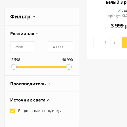
Белый 3 
2 ш
Фильтр
Артикул:
CL
3 999 
Розничная
−
+
2 598
40 990
Производитель
Redigle
Источник света
AMBRELLA
Встроенные светодиоды
CITILUX
ESTARES