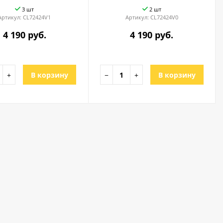
3 шт
2 шт
Артикул:
CL72424V1
Артикул:
CL72424V0
4 190 руб.
4 190 руб.
+
В корзину
−
+
В корзину