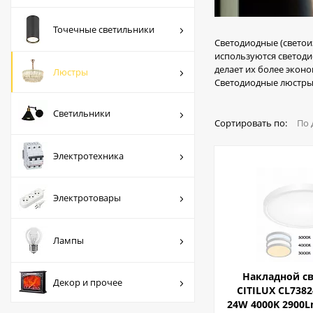
Люстры
Точечные светильники
Светильники
Светодиодные (светои
используются светод
Электротехника
делает их более экон
Люстры
Светодиодные люстры 
Электротовары
Светильники
Лампы
Сортировать по:
По 
Декор и прочее
Электротехника
Электротовары
Лампы
Накладной с
Декор и прочее
CITILUX CL738
24W 4000K 2900L