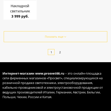
Накладной
светильник
CITILUX CL738241V
3 999 руб.
Бейсик 24W 4000K
2900Lm IP40
300*25 Чёрный 3
режима
Показать еще
1
2
Интернет-магазин
www.prosvet66.ru
– это онлайн-площадка
сети фирменных магазинов «Просвет», специализирующихся на
розничной продаже светотехники, электрооборудования,
кабельно-проводниковой и электроустановочной продукции от
ведущих производителей Италии, Германии, Австрии, Бельгии,
Польши, Чехии, России и Китая.