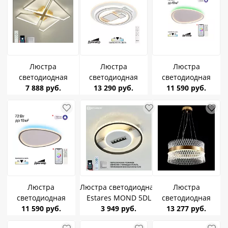
Люстра
Люстра
Люстра
светодиодная
светодиодная
светодиодная
Estares Orlando
7 888 руб.
Citilux CL741020
13 290 руб.
11 590 руб.
CITILUX
120W S-APP-
Costa 115Вт (до
CL215B250E ТRIO
550*550*90
25кв.м)
LED RGB 72W до 19
WHITE/WOOD/WHITE
кв.м белый
до 25кв.м
Люстра
Люстра светодиодная
Люстра
светодиодная
Estares MOND 5DL
светодиодная
11 590 руб.
CITILUX
2RL-APP-410x60-
3 949 руб.
Redigle RG-
13 277 руб.
CL215B251E ТRIO
BLACK/WHITE/CRYSTAL
CL2108A BR 124W