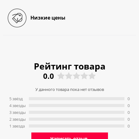
Низкие цены
Рейтинг товара
0.0
У данного товара пока нет отзывов
5 звёзд
0
4 звeзды
0
3 звeзды
0
2 звeзды
0
1 звeзда
0
Написать отзыв