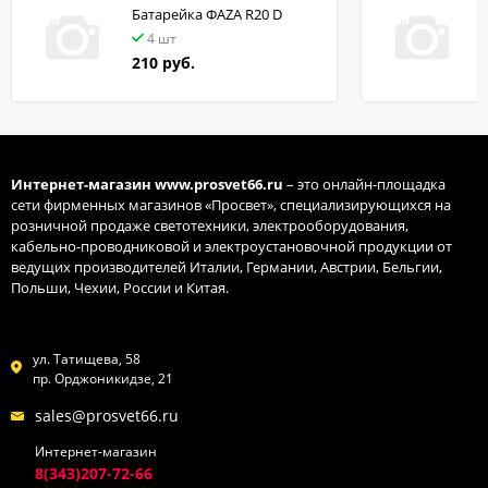
Батарейка ФАZA R20 D
в
4 шт
210 руб.
Интернет-магазин
www.prosvet66.ru
– это онлайн-площадка
сети фирменных магазинов «Просвет», специализирующихся на
розничной продаже светотехники, электрооборудования,
кабельно-проводниковой и электроустановочной продукции от
ведущих производителей Италии, Германии, Австрии, Бельгии,
Польши, Чехии, России и Китая.
ул. Татищева, 58
пр. Орджоникидзе, 21
sales@prosvet66.ru
Интернет-магазин
8(343)207-72-66