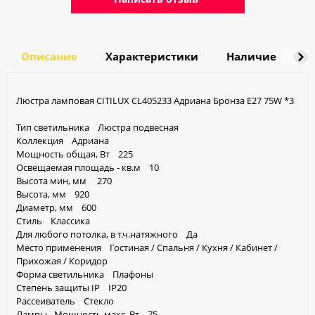
Описание
Характеристики
Наличие
Д
Люстра ламповая CITILUX CL405233 Адриана Бронза E27 75W *3
Тип cветильника Люстра подвесная
Коллекция Адриана
Мощность общая, Вт 225
Освещаемая площадь - кв.м 10
Высота мин, мм 270
Высота, мм 920
Диаметр, мм 600
Стиль Классика
Для любого потолка, в т.ч.натяжного Да
Место применения Гостиная / Спальня / Кухня / Кабинет /
Прихожая / Коридор
Форма светильника Плафоны
Степень защиты IP IP20
Рассеиватель Стекло
Лампы - Мощность макс, Вт 75