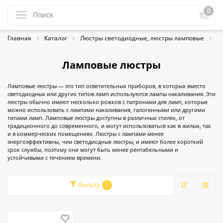
0
Главная
Каталог
Люстры светодиодные, люстры ламповые
Л
Ламповые люстры
Ламповые люстры — это тип осветительных приборов, в которых вместо
светодиодных или других типов ламп используются лампы накаливания. Эти
люстры обычно имеют несколько рожков с патронами для ламп, которые
можно использовать с лампами накаливания, галогенными или другими
типами ламп. Ламповые люстры доступны в различных стилях, от
традиционного до современного, и могут использоваться как в жилых, так
и в коммерческих помещениях. Люстры с лампами менее
энергоэффективны, чем светодиодные люстры, и имеют более короткий
срок службы, поэтому они могут быть менее рентабельными и
устойчивыми с течением времени.
Фильтр
2