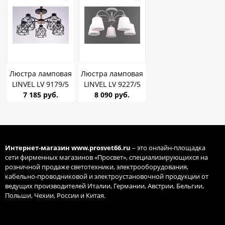
Люстра ламповая
Люстра ламповая
LINVEL LV 9179/5
LINVEL LV 9227/5
Балтимор чёрный/
7 185 руб.
Нева серый Е27
8 090 руб.
коричневый E27
40W *5
40W *5
Интернет-магазин
www.prosvet66.ru
– это онлайн-площадка
сети фирменных магазинов «Просвет», специализирующихся на
розничной продаже светотехники, электрооборудования,
кабельно-проводниковой и электроустановочной продукции от
ведущих производителей Италии, Германии, Австрии, Бельгии,
Польши, Чехии, России и Китая.