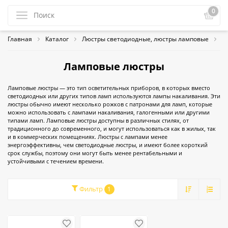
0
Главная
Каталог
Люстры светодиодные, люстры ламповые
Л
Ламповые люстры
Ламповые люстры — это тип осветительных приборов, в которых вместо
светодиодных или других типов ламп используются лампы накаливания. Эти
люстры обычно имеют несколько рожков с патронами для ламп, которые
можно использовать с лампами накаливания, галогенными или другими
типами ламп. Ламповые люстры доступны в различных стилях, от
традиционного до современного, и могут использоваться как в жилых, так
и в коммерческих помещениях. Люстры с лампами менее
энергоэффективны, чем светодиодные люстры, и имеют более короткий
срок службы, поэтому они могут быть менее рентабельными и
устойчивыми с течением времени.
Фильтр
1