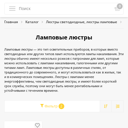
0
Главная
Каталог
Люстры светодиодные, люстры ламповые
Л
Ламповые люстры
Ламповые люстры — это тип осветительных приборов, в которых вместо
светодиодных или других типов ламп используются лампы накаливания. Эти
люстры обычно имеют несколько рожков с патронами для ламп, которые
можно использовать с лампами накаливания, галогенными или другими
типами ламп. Ламповые люстры доступны в различных стилях, от
традиционного до современного, и могут использоваться как в жилых, так
и в коммерческих помещениях. Люстры с лампами менее
энергоэффективны, чем светодиодные люстры, и имеют более короткий
срок службы, поэтому они могут быть менее рентабельными и
устойчивыми с течением времени.
Фильтр
2