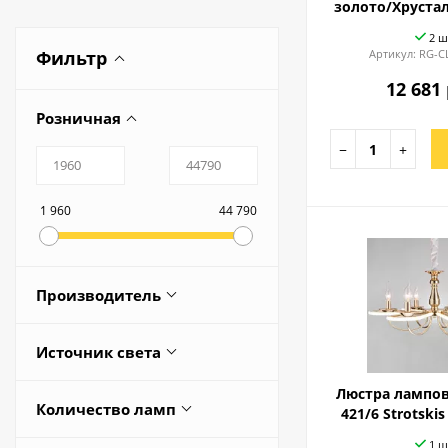
золото/Хрустал
2 ш
Фильтр
Артикул:
RG-C
12 681 
Розничная
−
+
1 960
44 790
Производитель
Redigle
Источник света
BOGATES
Сменная лампа
Люстра лампов
CITILUX
Количество ламп
421/6 Strotski
EUROSVET
1 ш
2