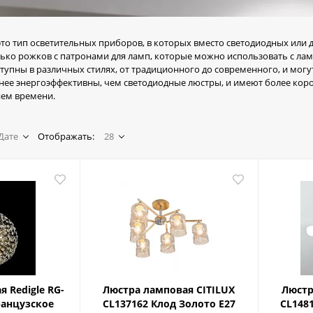
о тип осветительных приборов, в которых вместо светодиодных или 
ко рожков с патронами для ламп, которые можно использовать с ла
упны в различных стилях, от традиционного до современного, и могут
ее энергоэффективны, чем светодиодные люстры, и имеют более коро
ием времени.
Дате
Отображать:
28
 Redigle RG-
Люстра ламповая CITILUX
Люстр
ранцузское
CL137162 Клод Золото E27
CL148