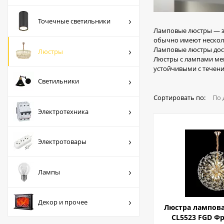
Люстры
Точечные светильники
Светильники
Ламповые люстры — эт
обычно имеют несколь
Электротехника
Ламповые люстры дост
Люстры
Люстры с лампами мен
Электротовары
устойчивыми с течен
Светильники
Лампы
Сортировать по:
По 
Декор и прочее
Электротехника
Электротовары
Лампы
Декор и прочее
Люстра ламповая
CL5523 FGD Ф