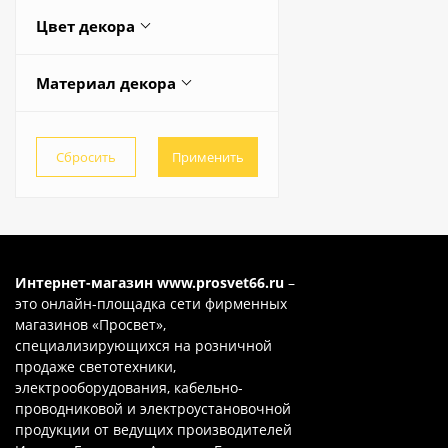
400
525
425
Весь список
Цвет декора
450
140
440
Венге
150
480
Весь список
Материал декора
Прозрачный
180
49
Дерево
Чёрный
Весь список
500
Стекло
Шампань прозрачный
60
Хрусталь
600
80
Интернет-магазин
www.prosvet66.ru
–
это онлайн-площадка сети фирменных
магазинов «Просвет»,
специализирующихся на розничной
продаже светотехники,
электрооборудования, кабельно-
проводниковой и электроустановочной
продукции от ведущих производителей