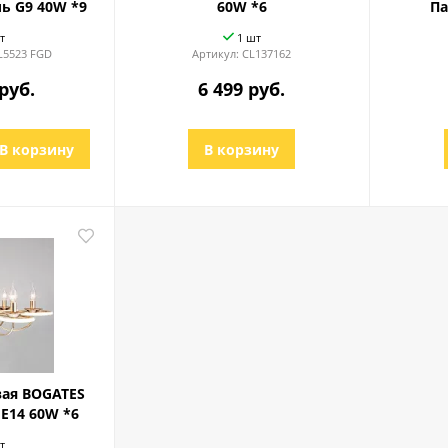
ь G9 40W *9
60W *6
Па
т
1 шт
L5523 FGD
Артикул:
CL137162
руб.
6 499 руб.
В корзину
В корзину
ая BOGATES
s E14 60W *6
т