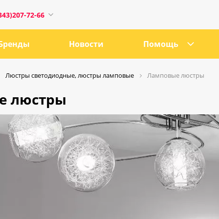
343)207-72-66
Бренды
Новости
Помощь
Люстры светодиодные, люстры ламповые
Ламповые люстры
е люстры
1
0:00
18:00
ru
е, 21