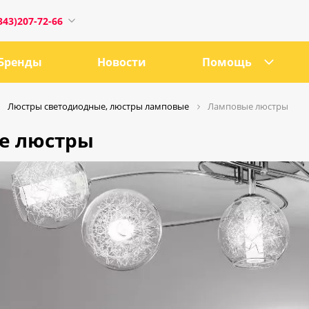
343)207-72-66
Бренды
Новости
Помощь
Люстры светодиодные, люстры ламповые
Ламповые люстры
е люстры
1
0:00
18:00
ru
е, 21