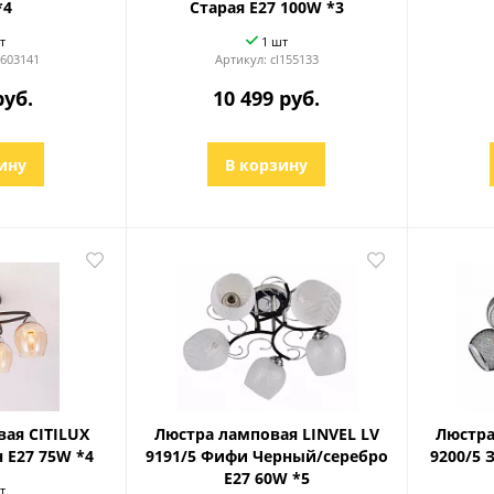
*4
Старая E27 100W *3
т
1 шт
603141
Артикул:
cl155133
руб.
10 499 руб.
ину
В корзину
ая CITILUX
Люстра ламповая LINVEL LV
Люстра
 E27 75W *4
9191/5 Фифи Черный/серебро
9200/5 
E27 60W *5
т