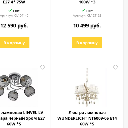
E27 4* 75W
100W *3
1 шт
1 шт
Артикул:
CL104140
Артикул:
CL155132
12 590 руб.
10 499 руб.
В корзину
В корзину
 ламповая LINVEL LV
Люстра ламповая
Зара черный хром Е27
WUNDERLICHT NT6009-05 E14
60W *5
60W *5