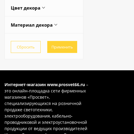
400
525
425
Весь список
Цвет декора
450
140
440
Венге
150
480
Материал декора
Весь список
Прозрачный
180
49
Дерево
Чёрный
Весь список
500
Стекло
Шампань прозрачный
60
Хрусталь
600
80
Интернет-магазин
www.prosvet66.ru
–
это онлайн-площадка сети фирменных
магазинов «Просвет»,
специализирующихся на розничной
продаже светотехники,
электрооборудования, кабельно-
проводниковой и электроустановочной
продукции от ведущих производителей