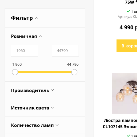
75W 
1 ш
Фильтр
Артикул:
CL
4 990 
Розничная
В корз
1 960
44 790
Производитель
Redigle
Источник света
BOGATES
Сменная лампа
Люстра лампов
CITILUX
Количество ламп
CL107145 Элвин
EUROSVET
1 ш
2