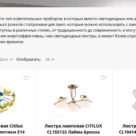
о тип осветительных приборов, в которых вместо светодиодных или 
ко рожков с патронами для ламп, которые можно использовать с ла
упны в различных стилях, от традиционного до современного, и могут
ее энергоэффективны, чем светодиодные люстры, и имеют более коро
ием времени.
Дате
Отображать:
28
ая Citilux
Люстра ламповая CITILUX
Люстр
летики E14
CL155133 Лайма Бронза
CL1041