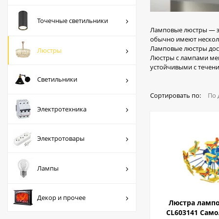
Люстры
Точечные светильники
Светильники
Ламповые люстры — эт
обычно имеют несколь
Электротехника
Ламповые люстры дост
Люстры
Люстры с лампами мен
Электротовары
устойчивыми с течен
Светильники
Лампы
Сортировать по:
По 
Декор и прочее
Электротехника
Электротовары
Лампы
Декор и прочее
Люстра лампов
CL603141 Само