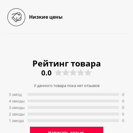
Низкие цены
Рейтинг товара
0.0
У данного товара пока нет отзывов
5 звёзд
0
4 звeзды
0
3 звeзды
0
2 звeзды
0
1 звeзда
0
Написать отзыв