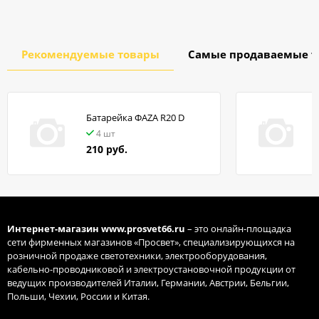
Рекомендуемые товары
Самые продаваемые т
Батарейка ФАZA R20 D
в
4 шт
210 руб.
Интернет-магазин
www.prosvet66.ru
– это онлайн-площадка
сети фирменных магазинов «Просвет», специализирующихся на
розничной продаже светотехники, электрооборудования,
кабельно-проводниковой и электроустановочной продукции от
ведущих производителей Италии, Германии, Австрии, Бельгии,
Польши, Чехии, России и Китая.