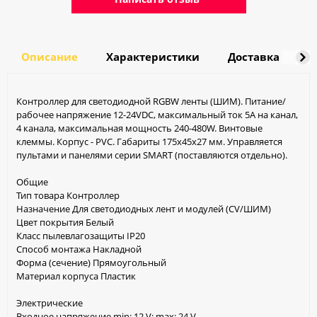
Описание
Характеристики
Доставка
О
Контроллер для светодиодной RGBW ленты (ШИМ). Питание/
рабочее напряжение 12-24VDC, максимальный ток 5A на канал,
4 канала, максимальная мощность 240-480W. Винтовые
клеммы. Корпус - PVC. Габариты 175х45х27 мм. Управляется
пультами и панелями серии SMART (поставляются отдельно).
Общие
Тип товара Контроллер
Назначение Для светодиодных лент и модулей (CV/ШИМ)
Цвет покрытия Белый
Класс пылевлагозащиты IP20
Способ монтажа Накладной
Форма (сечение) Прямоугольный
Материал корпуса Пластик
Электрические
Входное напряжение min: 12 V; max: 24 V