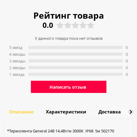
Рейтинг товара
0.0
У данного товара пока нет отзывов
5 звёзд
0
4 звeзды
0
3 звeзды
0
2 звeзды
0
1 звeзда
0
Написать отзыв
Описание
Характеристики
Доставка
О
*Термолента General 24В 14,4Вт/м 3000К IP68 5м 502170