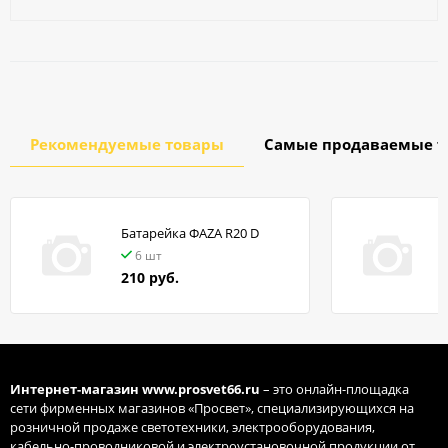
Рекомендуемые товары
Самые продаваемые т
Батарейка ФАZA R20 D
в
6 шт
210 руб.
Интернет-магазин
www.prosvet66.ru
– это онлайн-площадка
сети фирменных магазинов «Просвет», специализирующихся на
розничной продаже светотехники, электрооборудования,
кабельно-проводниковой и электроустановочной продукции от