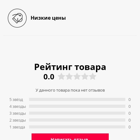
Низкие цены
Рейтинг товара
0.0
У данного товара пока нет отзывов
5 звёзд
0
4 звeзды
0
3 звeзды
0
2 звeзды
0
1 звeзда
0
Написать отзыв