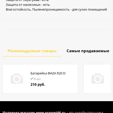
Защита от насекомых - есть
Влагостойкость, Пыленепроницаемость - для сухих помещений
Рекомендуемые товары
Самые продаваемые т
Батарейка ФАZA R20 D
в
6 шт
210 руб.
Интернет-магазин
www.prosvet66.ru
– это онлайн-площадка