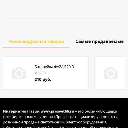
Рекомендуемые товары
Самые продаваемые т
Батарейка ФАZA R20 D
в
6 шт
210 руб.
Интернет-магазин
www.prosvet66.ru
– это онлайн-площадка
сети фирменных магазинов «Просвет», специализирующихся на
розничной продаже светотехники, электрооборудования,
кабельно-проводниковой и электроустановочной продукции от