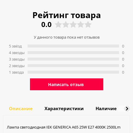
Рейтинг товара
0.0
У данного товара пока нет отзывов
5 звёзд
0
4 звeзды
0
3 звeзды
0
2 звeзды
0
1 звeзда
0
Написать отзыв
Описание
Характеристики
Наличие
Д
Лампа светодиодная IEK GENERICA A65 25W E27 4000K 2500Lm