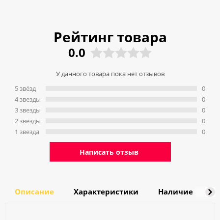
Рейтинг товара
0.0
У данного товара пока нет отзывов
5 звёзд
0
4 звeзды
0
3 звeзды
0
2 звeзды
0
1 звeзда
0
Написать отзыв
Описание
Характеристики
Наличие
Д