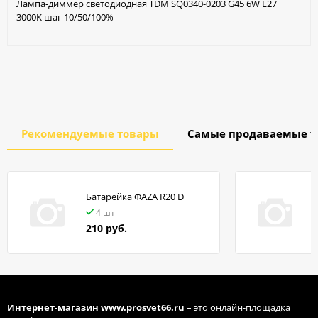
Лампа-диммер светодиодная TDM SQ0340-0203 G45 6W E27
3000K шаг 10/50/100%
Рекомендуемые товары
Самые продаваемые т
Батарейка ФАZA R20 D
в
4 шт
210 руб.
Интернет-магазин
www.prosvet66.ru
– это онлайн-площадка