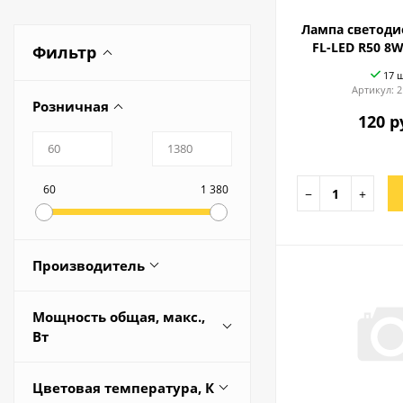
Лампа светоди
FL-LED R50 8W
Фильтр
17 
Артикул:
2
Розничная
120 р
60
1 380
−
+
Производитель
Redigle
Мощность общая, макс.,
УРАлайт
Вт
CAMELION
9
Цветовая температура, К
ECOLA