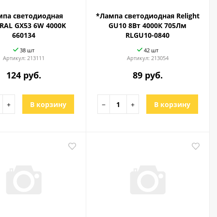
мпа светодиодная
*Лампа светодиодная Relight
RAL GX53 6W 4000K
GU10 8Вт 4000К 705Лм
660134
RLGU10-0840
38 шт
42 шт
Артикул:
213111
Артикул:
213054
124 руб.
89 руб.
+
В корзину
−
+
В корзину