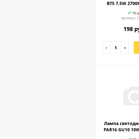
B75 7.5W 2700
10 
Артикул:
2
198 р
−
+
Лампа светоди
PAR16 GU10 10W