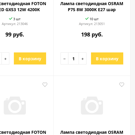
светодиодная FOTON
Лампа светодиодная OSRAM
ED GX53 12W 4200K
P75 8W 3000K E27 шар
3 шт
10 шт
Артикул:
213046
Артикул:
213051
99 руб.
198 руб.
+
В корзину
−
+
В корзину
светодиодная FOTON
Лампа светодиодная OSRAM