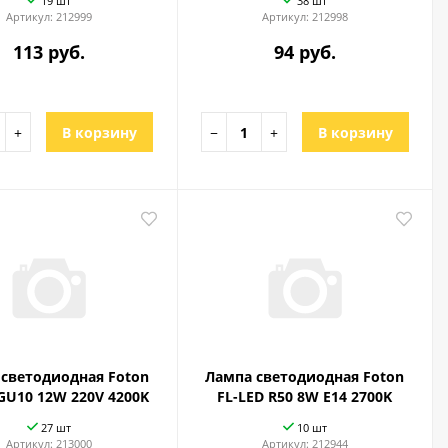
19 шт
38 шт
Артикул:
212999
Артикул:
212998
113 руб.
94 руб.
+
В корзину
−
+
В корзину
светодиодная Foton
Лампа светодиодная Foton
GU10 12W 220V 4200K
FL-LED R50 8W E14 2700K
27 шт
10 шт
Артикул:
213000
Артикул:
212944