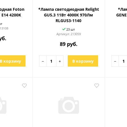
одная Foton
*Лампа светодиодная Relight
*Ла
 E14 4200K
GU5.3 11Вт 4000К 970Лм
GENE
RLGU53-1140
шт
13108
23 шт
Артикул:
213059
уб.
89 руб.
В корзину
−
+
В корзину
−