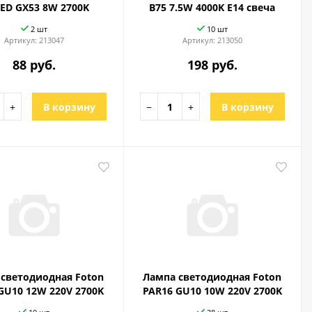
LED GX53 8W 2700K
B75 7.5W 4000K E14 свеча
2 шт
10 шт
Артикул:
213047
Артикул:
213050
88 руб.
198 руб.
+
В корзину
−
+
В корзину
светодиодная Foton
Лампа светодиодная Foton
GU10 12W 220V 2700K
PAR16 GU10 10W 220V 2700K