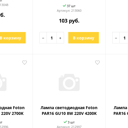
шт
13048
37 шт
Артикул:
213060
б.
103 руб.
В корзину
−
+
В корзину
−
одная Foton
Лампа светодиодная Foton
Лампа 
 220V 2700K
PAR16 GU10 8W 220V 4200K
PAR16 
шт
3 шт
12996
Артикул:
212997