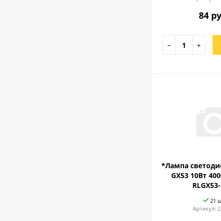
84 ру
−
+
*Лампа светодио
GX53 10Вт 40
RLGX53-
21 
Артикул:
2