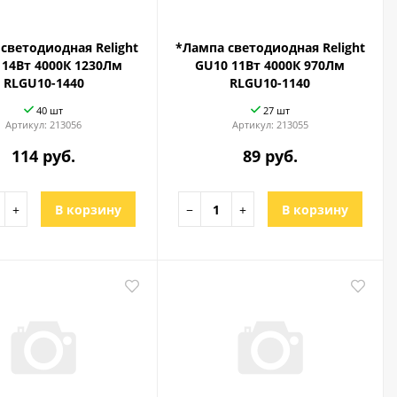
светодиодная Relight
*Лампа светодиодная Relight
 14Вт 4000К 1230Лм
GU10 11Вт 4000К 970Лм
RLGU10-1440
RLGU10-1140
40 шт
27 шт
Артикул:
213056
Артикул:
213055
114 руб.
89 руб.
+
В корзину
−
+
В корзину