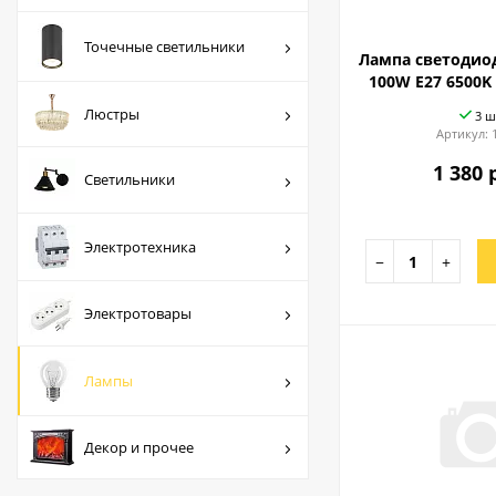
Люстры
Точечные светильники
Лампа светодио
Светильники
100W E27 6500K
Электротехника
Люстры
3 ш
Артикул:
Электротовары
1 380 
Светильники
Лампы
Декор и прочее
Электротехника
−
+
Электротовары
Лампы
Декор и прочее