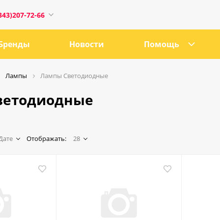
343)207-72-66
Бренды
Новости
Помощь
Лампы
Лампы Светодиодные
ветодиодные
1
Дате
Отображать:
28
0:00
18:00
ru
е, 21