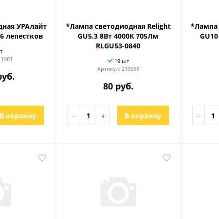
дная УРАлайт
*Лампа светодиодная Relight
*Лампа 
 6 лепестков
GU5.3 8Вт 4000К 705Лм
GU10
RLGU53-0840
т
11981
19 шт
Артикул:
213058
руб.
80 руб.
В корзину
−
+
В корзину
−