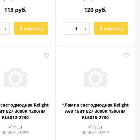
113 руб.
120 руб.
+
В корзину
−
+
В корзину
светодиодная Relight
*Лампа светодиодная Relight
Вт Е27 3000К 1200Лм
A60 15Вт Е27 3000К 1500Лм
RL6012-2730
RL6015-2730
11 шт
12 шт
Артикул:
212908
Артикул:
212910