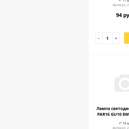
11 
Артикул:
2
94 ру
−
+
Лампа светоди
PAR16 GU10 8W
15 
Артикул:
2