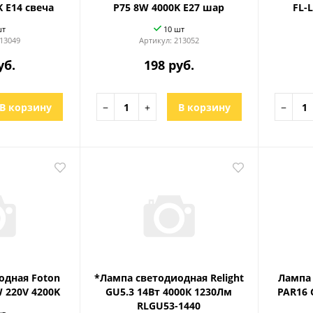
K E14 свеча
P75 8W 4000K E27 шар
FL-
шт
10 шт
13049
Артикул:
213052
уб.
198 руб.
В корзину
−
+
В корзину
−
одная Foton
*Лампа светодиодная Relight
Лампа 
 220V 4200K
GU5.3 14Вт 4000К 1230Лм
PAR16 
RLGU53-1440