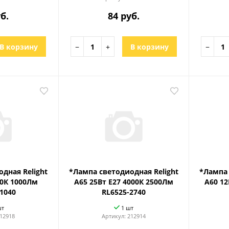
б.
84 руб.
В корзину
−
+
В корзину
−
дная Relight
*Лампа светодиодная Relight
*Лампа 
00К 1000Лм
A65 25Вт Е27 4000К 2500Лм
A60 12
1040
RL6525-2740
шт
1 шт
12918
Артикул:
212914