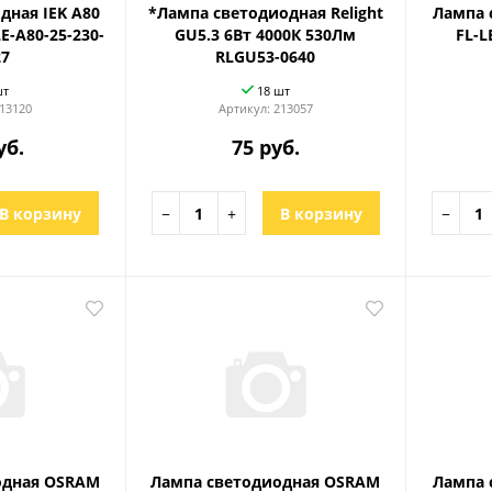
дная IEK A80
*Лампа светодиодная Relight
Лампа 
E-A80-25-230-
GU5.3 6Вт 4000К 530Лм
FL-L
27
RLGU53-0640
шт
18 шт
13120
Артикул:
213057
уб.
75 руб.
В корзину
−
+
В корзину
−
одная OSRAM
Лампа светодиодная OSRAM
Лампа 