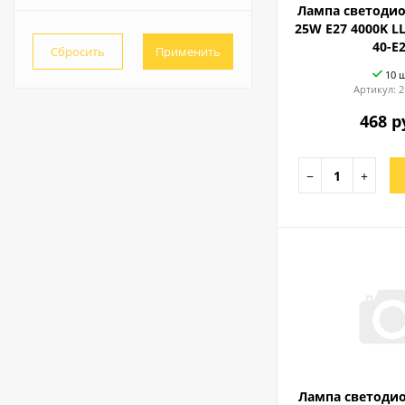
Лампа светодио
Весь список
2700
25W E27 4000K LL
40-E
4200
10 
Артикул:
2
468 р
−
+
Лампа светоди