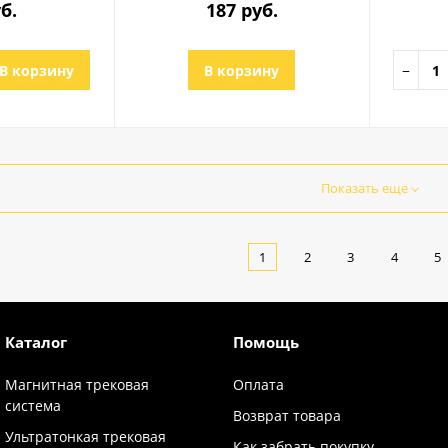
б.
187 руб.
В корзину
В корзину
−
Показать еще
1
2
3
4
5
Каталог
Помощь
Магнитная трековая
Оплата
система
Возврат товара
Ультратонкая трековая
Как забрать покупку