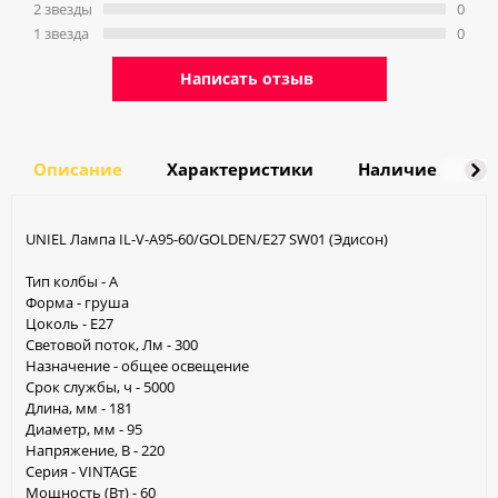
2 звeзды
0
1 звeзда
0
Написать отзыв
Описание
Характеристики
Наличие
Д
UNIEL Лампа IL-V-A95-60/GOLDEN/E27 SW01 (Эдисон)
Тип колбы - A
Форма - груша
Цоколь - E27
Световой поток, Лм - 300
Назначение - общее освещение
Срок службы, ч - 5000
Длина, мм - 181
Диаметр, мм - 95
Напряжение, В - 220
Серия - VINTAGE
Мощность (Вт) - 60