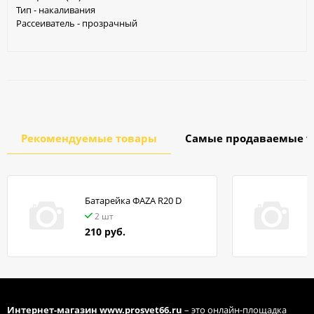
Тип - накаливания
Рассеиватель - прозрачный
Рекомендуемые товары
Самые продаваемые т
Батарейка ФАZA R20 D
в
2 шт
210 руб.
Интернет-магазин
www.prosvet66.ru
– это онлайн-площадка