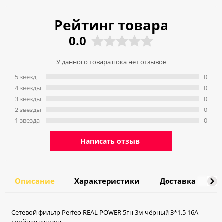
Рейтинг товара
0.0
У данного товара пока нет отзывов
5 звёзд
0
4 звeзды
0
3 звeзды
0
2 звeзды
0
1 звeзда
0
Написать отзыв
Описание
Характеристики
Доставка
О
Сетевой фильтр Perfeo REAL POWER 5гн 3м чёрный 3*1,5 16А
тройная защита