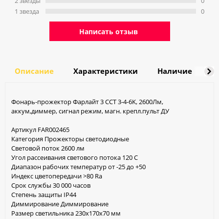
2 звeзды
0
1 звeзда
0
Написать отзыв
Описание
Характеристики
Наличие
Д
Фонарь-прожектор Фарлайт 3 CCT 3-4-6K, 2600Лм,
аккум,диммер, сигнал режим, магн. крепл.пульт ДУ
Артикул FAR002465
Категория Прожекторы светодиодные
Световой поток 2600 лм
Угол рассеивания светового потока 120 С
Диапазон рабочих температур от -25 до +50
Индекс цветопередачи >80 Ra
Cрок службы 30 000 часов
Степень защиты IP44
Диммирование Диммирование
Размер светильника 230х170х70 мм