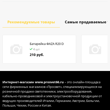
Рекомендуемые товары
Самые продаваемые т
Батарейка ФАZA R20 D
в
4 шт
210 руб.
Интернет-магазин
www.prosvet66.ru
– это онлайн-площадка
сети фирменных магазинов «Просвет», специализирующихся на
розничной продаже светотехники, электрооборудования,
кабельно-проводниковой и электроустановочной продукции от
ведущих производителей Италии, Германии, Австрии, Бельгии,
Польши, Чехии, России и Китая.