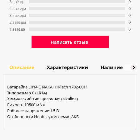
5 звёзд
0
4 звeзды
0
3 звeзды
0
2 звeзды
0
1 звeзда
0
Написать отзыв
Описание
Характеристики
Наличие
Д
Батарейка LR14 C NAKAI Hi-Tech 1702-0011
Типоразмер C (LR14)
Химический тип щелочная (alkaline)
Емкость 19500 мА·ч
Рабочее напряжение 1.5 В
Особенности Необслуживаемая АКБ