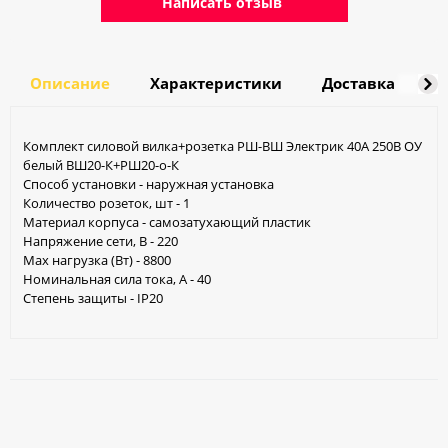
Написать отзыв
Описание
Характеристики
Доставка
О
Комплект силовой вилка+розетка РШ-ВШ Электрик 40А 250В ОУ
белый ВШ20-К+РШ20-о-К
Способ установки - наружная установка
Количество розеток, шт - 1
Материал корпуса - самозатухающий пластик
Напряжение сети, В - 220
Max нагрузка (Вт) - 8800
Номинальная сила тока, А - 40
Степень защиты - IP20