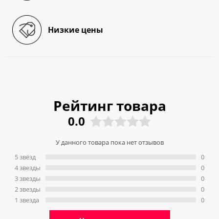
Низкие цены
Рейтинг товара
0.0
У данного товара пока нет отзывов
5 звёзд
0
4 звeзды
0
3 звeзды
0
2 звeзды
0
1 звeзда
0