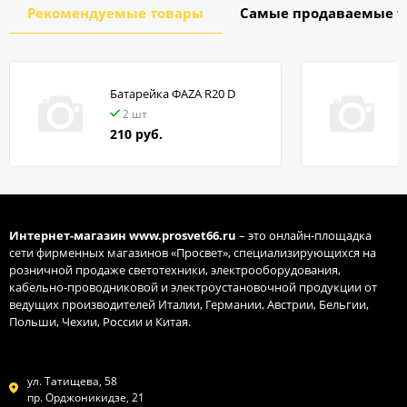
Рекомендуемые товары
Самые продаваемые т
Батарейка ФАZA R20 D
в
2 шт
210 руб.
Интернет-магазин
www.prosvet66.ru
– это онлайн-площадка
сети фирменных магазинов «Просвет», специализирующихся на
розничной продаже светотехники, электрооборудования,
кабельно-проводниковой и электроустановочной продукции от
ведущих производителей Италии, Германии, Австрии, Бельгии,
Польши, Чехии, России и Китая.
ул. Татищева, 58
пр. Орджоникидзе, 21