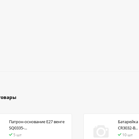
товары
Патрон-основание Е27 венге
Батарейка 
SQ0335-...
CR3032-B...
5 шт
10 шт