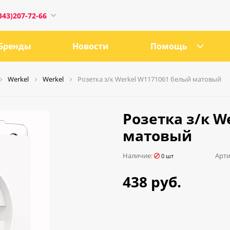
343)207-72-66
Бренды
Новости
Помощь
Werkel
Werkel
Розетка з/к Werkel W1171061 белый матовый
1
Розетка з/к W
матовый
0:00
Наличие:
Арти
0 шт
18:00
438 руб.
ru
е, 21