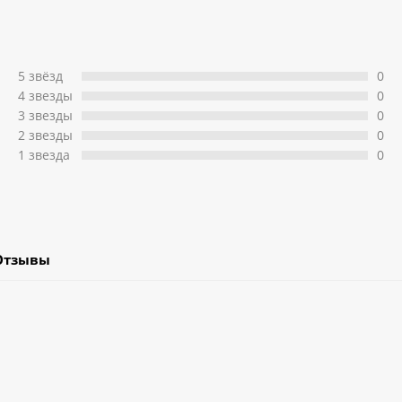
5 звёзд
0
4 звeзды
0
3 звeзды
0
2 звeзды
0
1 звeзда
0
Отзывы