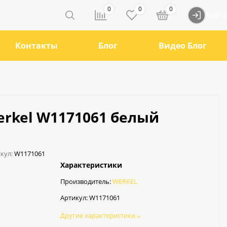
0
0
0
Войти
Контакты
Блог
Видео Блог
erkel W1171061 белый
кул:
W1171061
Характеристики
Производитель:
WERKEL
Артикул:
W1171061
Другие характеристики