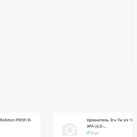
Robiton PROFI R-
Удлинитель 3гн 7м з/к 16А
ЭРА ULD-...
3 шт