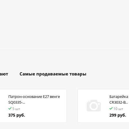
пают
Самые продаваемые товары
Патрон-основание Е27 венге
Батарейка 
SQ0335-...
CR3032-B...
5 шт
10 шт
375 руб.
299 руб.