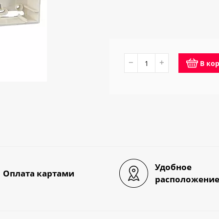
−
+
В ко
Удобное
Оплата картами
расположени