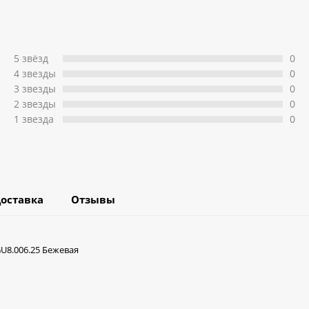
5 звёзд
0
4 звeзды
0
3 звeзды
0
2 звeзды
0
1 звeзда
0
оставка
Отзывы
GU8.006.25 Бежевая