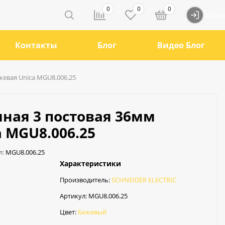
0
0
0
Войти
Контакты
Блог
Видео Блог
евая Unica MGU8.006.25
ная 3 постовая 36мм
 MGU8.006.25
л:
MGU8.006.25
Характеристики
Производитель:
SCHNEIDER ELECTRIC
Артикул:
MGU8.006.25
Цвет:
Бежевый