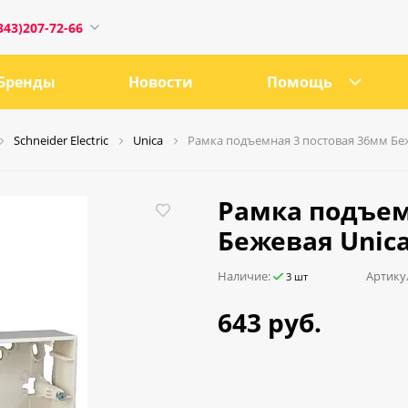
343)207-72-66
Бренды
Новости
Помощь
Schneider Electric
Unica
Рамка подъемная 3 постовая 36мм Беж
1
Рамка подъем
Бежевая Unica
0:00
Наличие:
Артику
3 шт
18:00
643 руб.
ru
е, 21