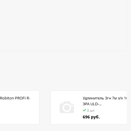
Robiton PROFI R-
Удлинитель 3гн 7м з/к 16А
ЭРА ULD-...
3 шт
696 руб.