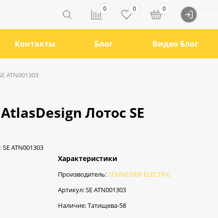
0
0
0
Войти
Контакты
Блог
Видео Блог
 SE ATN001303
AtlasDesign Лотос SE
:
SE ATN001303
Характеристики
Производитель:
SCHNEIDER ELECTRIC
Артикул:
SE ATN001303
Наличие:
Татищева-58