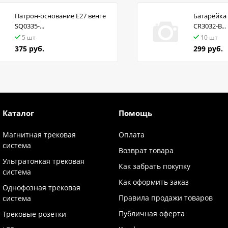
Патрон-основание Е27 венге
Батарейка 
SQ0335-...
CR3032-B...
5 шт
10 шт
375 руб.
299 руб.
Каталог
Помощь
Магнитная трековая
Оплата
система
Возврат товара
Ультратонкая трековая
Как забрать покупку
система
Как оформить заказ
Однофозная трековая
Правила продажи товаров
система
Публичная оферта
Трековые розетки