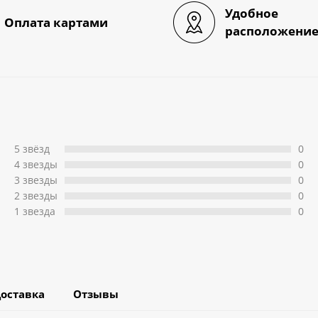
Удобное
Оплата картами
расположени
5 звёзд
0
4 звeзды
0
3 звeзды
0
2 звeзды
0
1 звeзда
0
оставка
Отзывы