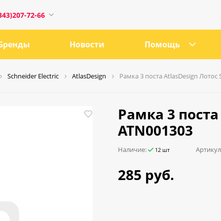
343)207-72-66
Бренды
Новости
Помощь
Schneider Electric
AtlasDesign
Рамка 3 поста AtlasDesign Лотос
1
Рамка 3 поста 
ATN001303
0:00
Наличие:
Артикул
12 шт
18:00
285 руб.
ru
е, 21