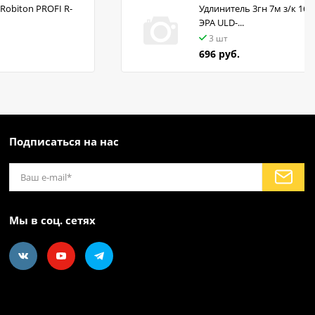
Robiton PROFI R-
Удлинитель 3гн 7м з/к 16А
ЭРА ULD-...
3 шт
696 руб.
Подписаться на нас
Мы в соц. сетях