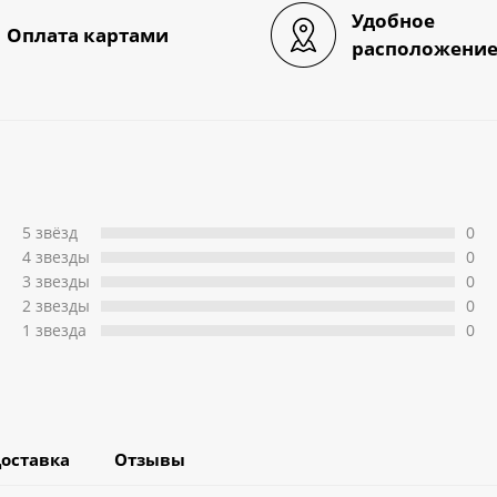
Удобное
Оплата картами
расположени
5 звёзд
0
4 звeзды
0
3 звeзды
0
2 звeзды
0
1 звeзда
0
оставка
Отзывы