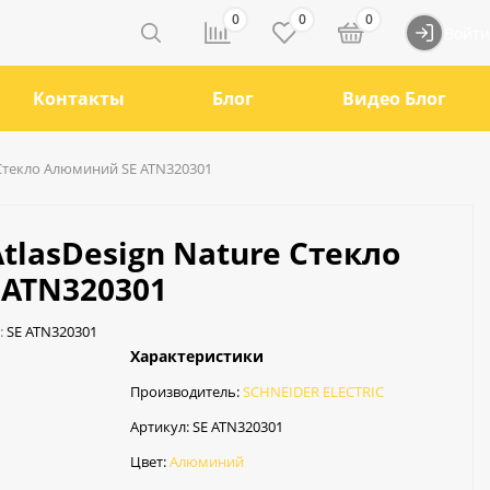
0
0
0
Войти
Контакты
Блог
Видео Блог
e Стекло Алюминий SE ATN320301
AtlasDesign Nature Стекло
ATN320301
:
SE ATN320301
Характеристики
Производитель:
SCHNEIDER ELECTRIC
Артикул:
SE ATN320301
Цвет:
Алюминий