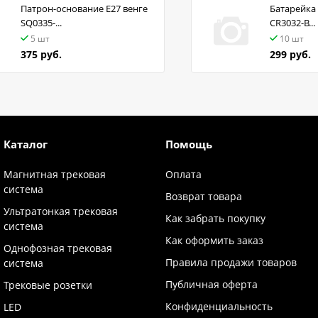
Патрон-основание Е27 венге
Батарейка 
SQ0335-...
CR3032-B...
5 шт
10 шт
375 руб.
299 руб.
Каталог
Помощь
Магнитная трековая
Оплата
система
Возврат товара
Ультратонкая трековая
Как забрать покупку
система
Как оформить заказ
Однофозная трековая
Правила продажи товаров
система
Публичная оферта
Трековые розетки
Конфиденциальность
LED