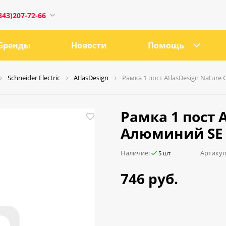
343)207-72-66
Бренды
Новости
Помощь
Schneider Electric
AtlasDesign
Рамка 1 пост AtlasDesign Natur
1
Рамка 1 пост 
Алюминий SE 
0:00
Наличие:
Артикул
5 шт
18:00
746 руб.
ru
е, 21