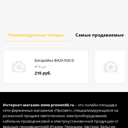
Рекомендуемые товары
Самые продаваемые т
Батарейка ФАZA R20 D
в
4 шт
210 руб.
Интернет-магазин
www.prosvet66.ru
– это онлайн-площадка
сети фирменных магазинов «Просвет», специализирующихся на
розничной продаже светотехники, электрооборудования,
кабельно-проводниковой и электроустановочной продукции от
ведущих производителей Италии, Германии, Австрии, Бельгии,