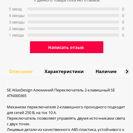
У данного товара пока нет отзывов
5 звёзд
0
4 звeзды
0
3 звeзды
0
2 звeзды
0
1 звeзда
0
Написать отзыв
Описание
Характеристики
Наличие
Д
SE AtlasDesign Алюминий Переключатель 2-клавишный SE
ATN000365
Механизм переключателя 2-клавишного проходного подходит
для сетей 250 В, на ток 10 А.
Переключатель позволяет управлять двумя источниками света
с двух точек.
Лицевые детали из качественного ABS-пластика, устойчивого к