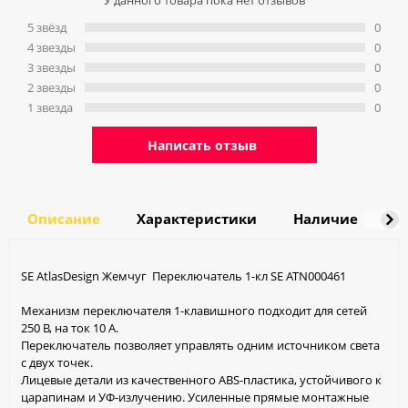
У данного товара пока нет отзывов
5 звёзд
0
4 звeзды
0
3 звeзды
0
2 звeзды
0
1 звeзда
0
Написать отзыв
Описание
Характеристики
Наличие
Д
SE AtlasDesign Жемчуг Переключатель 1-кл SE ATN000461
Механизм переключателя 1-клавишного подходит для сетей
250 В, на ток 10 А.
Переключатель позволяет управлять одним источником света
с двух точек.
Лицевые детали из качественного ABS-пластика, устойчивого к
царапинам и УФ-излучению. Усиленные прямые монтажные