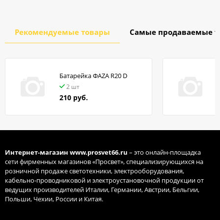
Рекомендуемые товары
Самые продаваемые т
Батарейка ФАZA R20 D
в
2 шт
210 руб.
Интернет-магазин
www.prosvet66.ru
– это онлайн-площадка
сети фирменных магазинов «Просвет», специализирующихся на
розничной продаже светотехники, электрооборудования,
кабельно-проводниковой и электроустановочной продукции от
ведущих производителей Италии, Германии, Австрии, Бельгии,
Польши, Чехии, России и Китая.