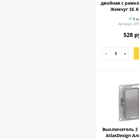
двойная с рамко
Жемчуг SE A
6 ш
Артикул:
AT
528 р
−
+
Выключатель 2
AtlasDesign А