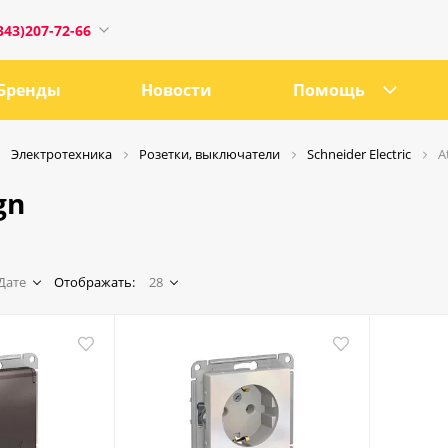
343)207-72-66
Бренды
Новости
Помощь
Электротехника
Розетки, выключатели
Schneider Electric
A
gn
1
Дате
Отображать:
28
0:00
18:00
ru
е, 21