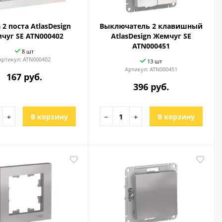
 2 поста AtlasDesign
Выключатель 2 клавишный
чуг SE ATN000402
AtlasDesign Жемчуг SE
ATN000451
8 шт
Артикул:
ATN000402
13 шт
Артикул:
ATN000451
167 руб.
396 руб.
+
В корзину
−
+
В корзину