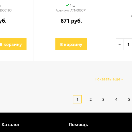
т
1 шт
N000193
Артикул:
ATN000571
уб.
871 руб.
В корзину
В корзину
−
Показать еще
1
2
3
4
5
Каталог
Помощь