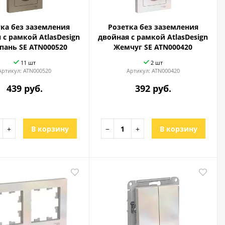
тка без заземления
Розетка без заземления
 с рамкой AtlasDesign
двойная с рамкой AtlasDesign
ань SE ATN000520
Жемчуг SE ATN000420
11 шт
2 шт
Артикул:
ATN000520
Артикул:
ATN000420
439 руб.
392 руб.
+
В корзину
−
+
В корзину