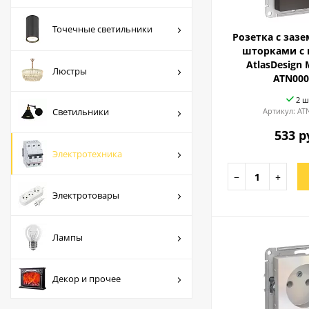
Люстры
Точечные светильники
Розетка с заз
Светильники
шторками с
AtlasDesign
Электротехника
Люстры
ATN000
Электротовары
2 ш
Светильники
Артикул:
AT
Лампы
533 р
Декор и прочее
Электротехника
−
+
Электротовары
Лампы
Декор и прочее