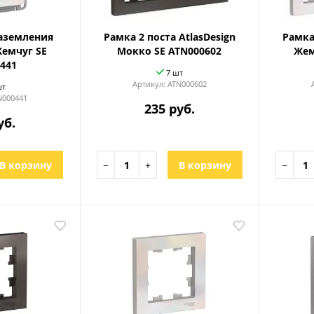
заземления
Рамка 2 поста AtlasDesign
Рамка
Жемчуг SE
Мокко SE ATN000602
Жем
441
7 шт
Артикул:
ATN000602
шт
N000441
235 руб.
уб.
В корзину
−
+
В корзину
−