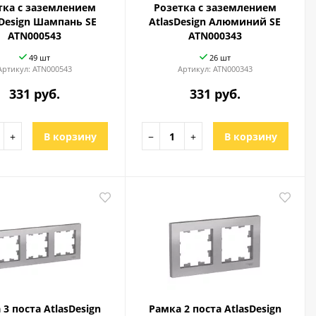
тка с заземлением
Розетка с заземлением
sDesign Шампань SE
AtlasDesign Алюминий SE
ATN000543
ATN000343
49 шт
26 шт
Артикул:
ATN000543
Артикул:
ATN000343
331 руб.
331 руб.
+
В корзину
−
+
В корзину
 3 поста AtlasDesign
Рамка 2 поста AtlasDesign