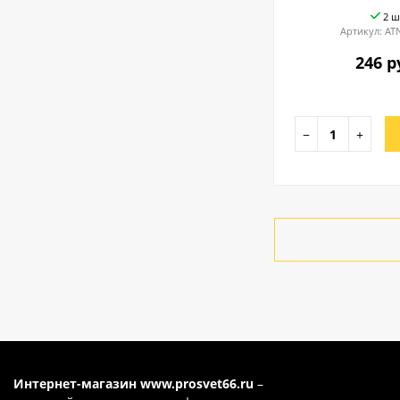
2 ш
Артикул:
AT
246 р
−
+
Интернет-магазин
www.prosvet66.ru
–