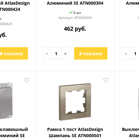
й AtlasDesign
Алюминий SE ATN000304
Алюм
TN000424
6 шт
Артикул:
ATN000304
т
N000424
462 руб.
уб.
В корзину
−
+
В корзину
−
 клавишный
Рамка 1 пост AtlasDesign
Выключ
люминий SE
Шампань SE ATN000501
Atla