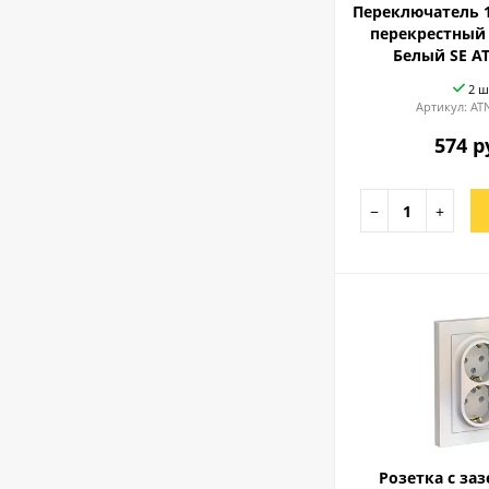
Переключатель 
перекрестный 
Белый SE A
2 ш
Артикул:
AT
574 р
−
+
Розетка с за