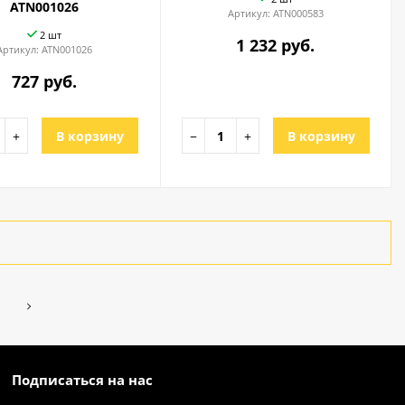
ATN001026
Артикул:
ATN000583
2 шт
1 232 руб.
Артикул:
ATN001026
727 руб.
+
В корзину
−
+
В корзину
Подписаться на нас