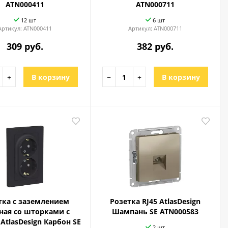
ATN000411
ATN000711
12 шт
6 шт
Артикул:
ATN000411
Артикул:
ATN000711
309 руб.
382 руб.
+
В корзину
−
+
В корзину
тка с заземлением
Розетка RJ45 AtlasDesign
ная со шторками с
Шампань SE ATN000583
AtlasDesign Карбон SE
2 шт