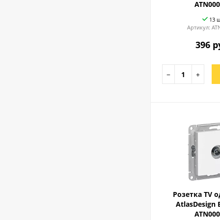
ATN000
13 
Артикул:
AT
396 р
−
+
Розетка TV 
AtlasDesign
ATN000