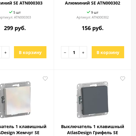
иний SE ATN000303
Алюминий SE ATN000302
5 шт
9 шт
Артикул:
ATN000303
Артикул:
ATN000302
299 руб.
156 руб.
+
В корзину
−
+
В корзину
атель 1 клавишный
Выключатель 1 клавишный
sDesign Жемчуг SE
AtlasDesign Грифель SE