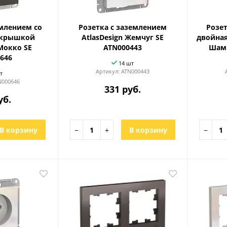
емлением со
Розетка с заземлением
Розе
 крышкой
AtlasDesign Жемчуг SE
двойная
 Мокко SE
ATN000443
Шамп
646
14 шт
Артикул:
ATN000443
т
N000646
331 руб.
уб.
В корзину
−
+
В корзину
−