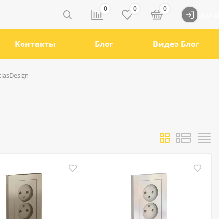
0
0
0
Войти
Контакты
Блог
Видео Блог
tlasDesign