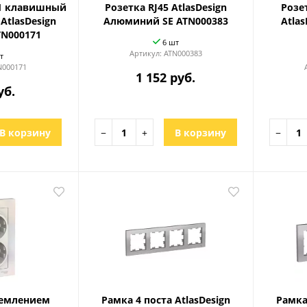
1 клавишный
Розетка RJ45 AtlasDesign
Розе
AtlasDesign
Алюминий SE ATN000383
Atla
TN000171
6 шт
Артикул:
ATN000383
т
N000171
1 152 руб.
уб.
В корзину
−
+
В корзину
−
землением
Рамка 4 поста AtlasDesign
Рамка