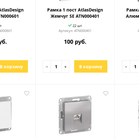
AtlasDesign
Рамка 1 пост AtlasDesign
Рамка
TN000601
Жемчуг SE ATN000401
Алюм
т
22 шт
N000601
Артикул:
ATN000401
уб.
100 руб.
В корзину
−
+
В корзину
−