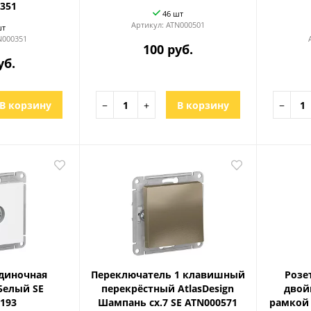
351
46 шт
Артикул:
ATN000501
шт
N000351
100 руб.
уб.
В корзину
−
+
В корзину
−
одиночная
Переключатель 1 клавишный
Розе
 Белый SE
перекрёстный AtlasDesign
двой
193
Шампань сх.7 SE ATN000571
рамкой 