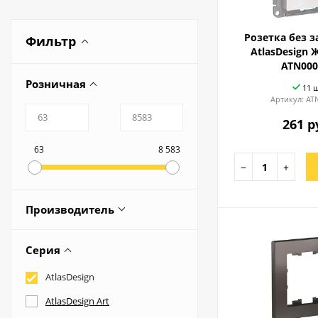
Розетка без 
Фильтр
AtlasDesign 
ATN000
Розничная
11 
Артикул:
AT
261 р
63
8 583
−
+
Производитель
SCHNEIDER ELECTRIC
Серия
ТОМСК
AtlasDesign
AtlasDesign Art