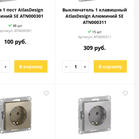
 1 пост AtlasDesign
Выключатель 1 клавишный
иний SE ATN000301
AtlasDesign Алюминий SE
ATN000311
48 шт
Артикул:
ATN000301
15 шт
Артикул:
ATN000311
100 руб.
309 руб.
+
В корзину
−
+
В корзину