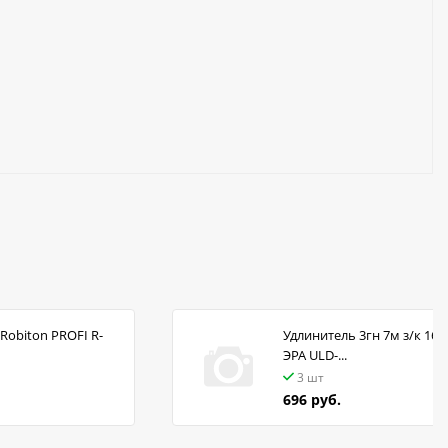
Robiton PROFI R-
Удлинитель 3гн 7м з/к 16А
ЭРА ULD-...
3 шт
696 руб.