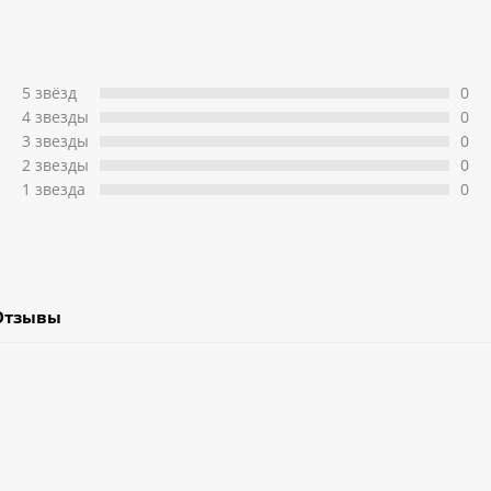
5 звёзд
0
4 звeзды
0
3 звeзды
0
2 звeзды
0
1 звeзда
0
Отзывы