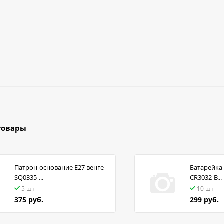
товары
Патрон-основание Е27 венге
Батарейка 
SQ0335-...
CR3032-B...
5 шт
10 шт
375 руб.
299 руб.