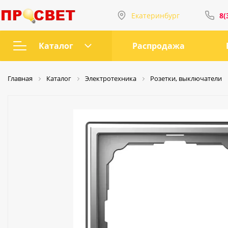
Екатеринбург
8(
Интернет-магазин
8(343)207-72-66
Каталог
Распродажа
ул Татищева, 58
Магнитная трековая
8(912)222-58-58
Главная
Каталог
Электротехника
Розетки, выключатели
система
Ультратонкая
пр. Орджоникидзе, 2
трековая система
8(912)669-44-04
Однофозная
Пн-Пт с 9:00 до 2
трековая система
Сб-Вс с 10:00 до 
Трековые розетки
sales@prosvet66.
LED
ул. Татищева, 58
Точечные
пр. Орджоникидз
светильники