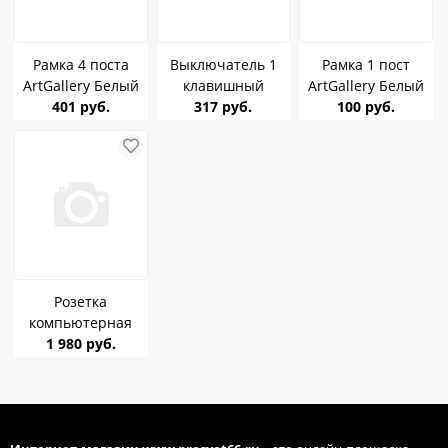
Рамка 4 поста
Выключатель 1
Рамка 1 пост
ArtGallery Белый
клавишный
ArtGallery Белый
SE GAL000104
401 руб.
ArtGallery Белый
317 руб.
SE GAL000101
100 руб.
SE GAL000111
Розетка
компьютерная
RJ45, кат.6е
1 980 руб.
ArtGallery белая SE
GAL000186