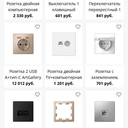
Розетка двойная
Выключатель 1
Переключатель
компьютерная
клавишный
перекрестный 1
RJ45+RJ45, кат.5е
2 330 руб.
ArtGallery грифель
601 руб.
клавишный
841 руб.
ArtGallery Лотос SE
SE GAL000711
ArtGallery Белый
GAL001385
SE GAL000171
Розетка 2 USB
Розетка двойная
Розетка с
A+тип-C ArtGallery
TV+компьютерная
заземлением,
Песочный SE
12 012 руб.
RJ45, кат.5е
1 201 руб.
шторки, крышка
701 руб.
GAL001232
ArtGallery белая SE
ArtGallery Белый
GAL000189
16А IP44 SE
GAL440146