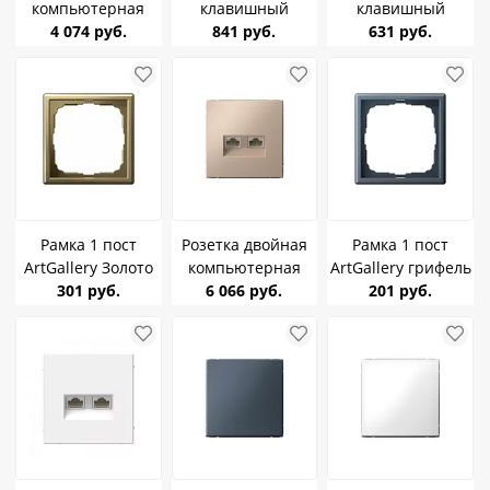
компьютерная
клавишный
клавишный
RJ45+RJ45, кат.6е
4 074 руб.
ArtGallery Белый
841 руб.
ArtGallery Белый
631 руб.
ArtGallery белая SE
SE GAL000165
SE GAL000161
GAL000188
Рамка 1 пост
Розетка двойная
Рамка 1 пост
ArtGallery Золото
компьютерная
ArtGallery грифель
SE GAL001601
301 руб.
RJ45+RJ45, кат.6е
6 066 руб.
SE GAL000701
201 руб.
ArtGallery
Песочный SE
GAL001288