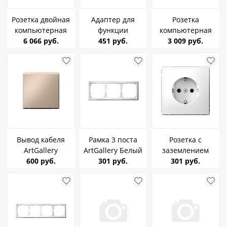
Розетка двойная
Адаптер для
Розетка
компьютерная
функции
компьютерная
RJ45+RJ45, кат.6е
6 066 руб.
AtlasDesign
451 руб.
RJ45, кат.6е
3 009 руб.
ArtGallery карбон
ArtGallery
ArtGallery
SE GAL001088
Песочный SE
алюминий SE
GAL001208
GAL000386
Вывод кабеля
Рамка 3 поста
Розетка с
ArtGallery
ArtGallery Белый
заземлением
Песочный SE
600 руб.
SE GAL000103
301 руб.
ArtGallery Белый
301 руб.
GAL001299
16A SE GAL000143