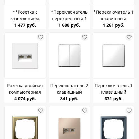
**Розетка с
*Переключатель
*Переключатель 1
заземлением,
перекрестный 1
клавишный
шторки, крышка
1 477 руб.
клавишный
1 688 руб.
ArtGallery Карбон
1 261 руб.
ArtGallery Карбон
ArtGallery Карбон
SE GAL001061
16А IP44 SE
SE GAL001071
GAL441046
Розетка двойная
Переключатель 2
Переключатель 1
компьютерная
клавишный
клавишный
RJ45+RJ45, кат.6е
4 074 руб.
ArtGallery Белый
841 руб.
ArtGallery Белый
631 руб.
ArtGallery белая SE
SE GAL000165
SE GAL000161
GAL000188