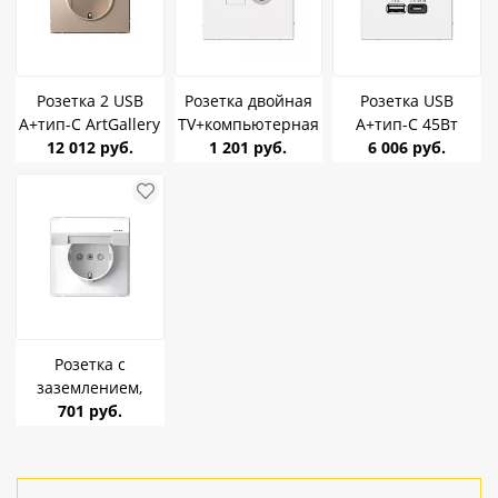
Розетка 2 USB
Розетка двойная
Розетка USB
A+тип-C ArtGallery
TV+компьютерная
A+тип-C 45Вт
Песочный SE
12 012 руб.
RJ45, кат.5е
1 201 руб.
ArtGallery белая SE
6 006 руб.
GAL001232
ArtGallery белая SE
GAL000129
GAL000189
Розетка с
заземлением,
шторки, крышка
701 руб.
ArtGallery Белый
16А IP44 SE
GAL440146