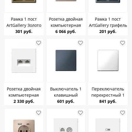
Рамка 1 пост
Розетка двойная
Рамка 1 пост
ArtGallery Золото
компьютерная
ArtGallery грифель
SE GAL001601
301 руб.
RJ45+RJ45, кат.6е
6 066 руб.
SE GAL000701
201 руб.
ArtGallery
Песочный SE
GAL001288
Розетка двойная
Выключатель 1
Переключатель
компьютерная
клавишный
перекрестный 1
RJ45+RJ45, кат.5е
2 330 руб.
ArtGallery грифель
601 руб.
клавишный
841 руб.
ArtGallery Лотос SE
SE GAL000711
ArtGallery Белый
GAL001385
SE GAL000171