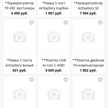
*Терморегулятор
*Рамка 5 пост
*Терморегулятор
ТР-09С АртГалери
ArtGallery Карбон
ArtGallery SE
(датчик пола)
4 490 руб.
SE GAL001005
1 001 руб.
GAL000138 Белый
7 904 руб.
встраиваемый
программир с Wi-
бежевый г.Томск
Fi 16A
моноблочный
*Рамка 5 поста
**Розетка USB
**Розетка двойная
ArtGallery Белый
A+тип-C 45Вт
TV+компьютерная
SE GAL000105
501 руб.
ArtGallery Карбон
9 009 руб.
RJ45, кат.5е
1 802 руб.
SE GAL001029
ArtGallery Карбон
SE GAL001089