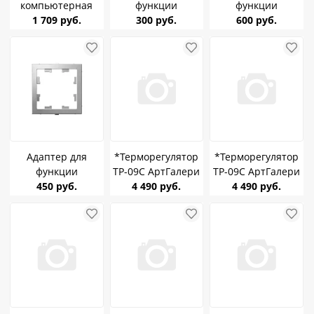
компьютерная
функции
функции
RJ45, кат.5е
1 709 руб.
AtlasDesign
300 руб.
AtlasDesign
600 руб.
ArtGallery
ArtGallery Белый
ArtGallery Карбон
песочный SE
SE GAL000108
SE GAL001008
GAL001283
Адаптер для
*Терморегулятор
*Терморегулятор
функции
ТР-09С АртГалери
ТР-09С АртГалери
AtlasDesign
450 руб.
(датчик пола)
4 490 руб.
(датчик пола)
4 490 руб.
ArtGallery
встраиваемый
встраиваемый
Алюминий SE
черный г.Томск
белый г.Томск
GAL000308