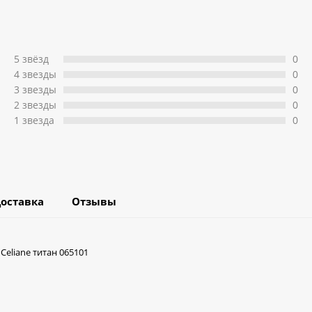
5 звёзд
0
4 звeзды
0
3 звeзды
0
2 звeзды
0
1 звeзда
0
оставка
Отзывы
Celiane титан 065101