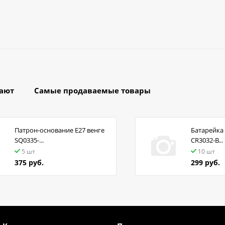
пают
Самые продаваемые товары
Патрон-основание Е27 венге
Батарейка 
SQ0335-...
CR3032-B...
5 шт
10 шт
375 руб.
299 руб.