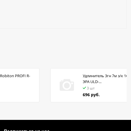
Robiton PROFI R-
Удлинитель 3гн 7м з/к 16А
ЭРА ULD-...
3 шт
696 руб.
Подписаться на нас