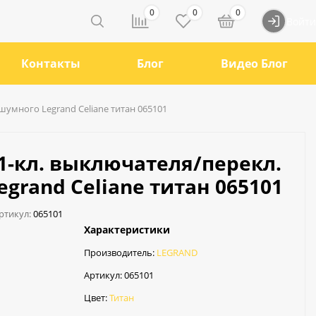
0
0
0
Войти
Контакты
Блог
Видео Блог
шумного Legrand Celiane титан 065101
1-кл. выключателя/перекл.
grand Celiane титан 065101
ртикул:
065101
Характеристики
Производитель:
LEGRAND
Артикул:
065101
Цвет:
Титан