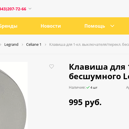
343)207-72-66
Бренды
Новости
Помощь
Legrand
Celiane 1
Клавиша для 1-кл. выключателя/перекл. бес
1
Клавиша для 
бесшумного Le
0:00
Наличие:
А
4 шт
18:00
995 руб.
ru
е, 21