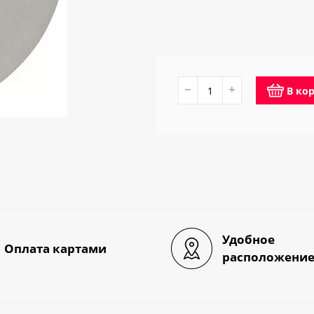
−
+
В ко
Удобное
Оплата картами
расположени