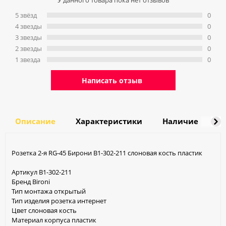
У данного товара пока нет отзывов
5 звёзд
0
4 звeзды
0
3 звeзды
0
2 звeзды
0
1 звeзда
0
Написать отзыв
Описание
Характеристики
Наличие
Д
Розетка 2-я RG-45 Бирони B1-302-211 cлоновая кость пластик
Артикул B1-302-211
Бренд Bironi
Тип монтажа открытый
Тип изделия розетка интернет
Цвет слоновая кость
Материал корпуса пластик