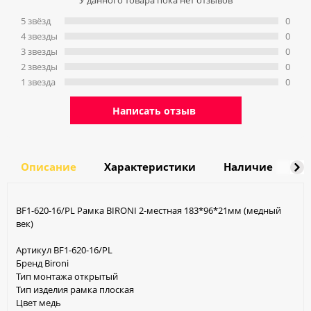
У данного товара пока нет отзывов
5 звёзд
0
4 звeзды
0
3 звeзды
0
2 звeзды
0
1 звeзда
0
Написать отзыв
Описание
Характеристики
Наличие
Д
BF1-620-16/PL Рамка BIRONI 2-местная 183*96*21мм (медный
век)
Артикул BF1-620-16/PL
Бренд Bironi
Тип монтажа открытый
Тип изделия рамка плоская
Цвет медь