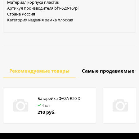
Материал корпуса пластик
Артикул производителя bf1-620-16/pl
Страна Россия
Категория изделия рамка плоская
Рекомендуемые товары
Самые продаваемые т
Батарейка ФАZA R20 D
в
4 шт
210 руб.