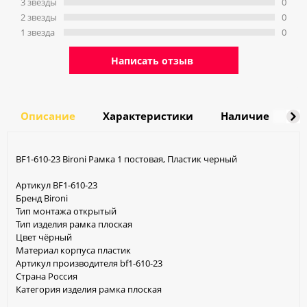
3 звeзды
0
2 звeзды
0
1 звeзда
0
Написать отзыв
Описание
Характеристики
Наличие
Д
BF1-610-23 Bironi Рамка 1 постовая, Пластик черный
Артикул BF1-610-23
Бренд Bironi
Тип монтажа открытый
Тип изделия рамка плоская
Цвет чёрный
Материал корпуса пластик
Артикул производителя bf1-610-23
Страна Россия
Категория изделия рамка плоская