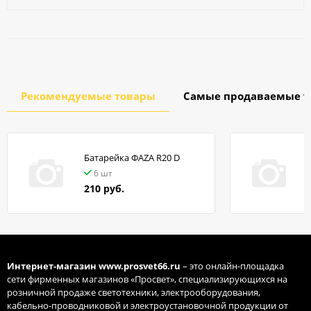
Рекомендуемые товары
Самые продаваемые т
Батарейка ФАZA R20 D
в
6 шт
210 руб.
Интернет-магазин
www.prosvet66.ru
– это онлайн-площадка
сети фирменных магазинов «Просвет», специализирующихся на
розничной продаже светотехники, электрооборудования,
кабельно-проводниковой и электроустановочной продукции от