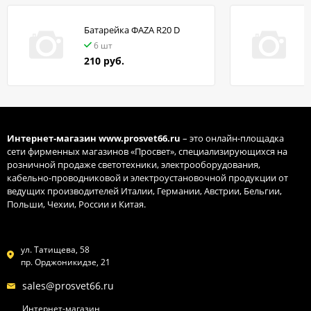
Батарейка ФАZA R20 D
в
6 шт
210 руб.
Интернет-магазин
www.prosvet66.ru
– это онлайн-площадка
сети фирменных магазинов «Просвет», специализирующихся на
розничной продаже светотехники, электрооборудования,
кабельно-проводниковой и электроустановочной продукции от
ведущих производителей Италии, Германии, Австрии, Бельгии,
Польши, Чехии, России и Китая.
ул. Татищева, 58
пр. Орджоникидзе, 21
sales@prosvet66.ru
Интернет-магазин