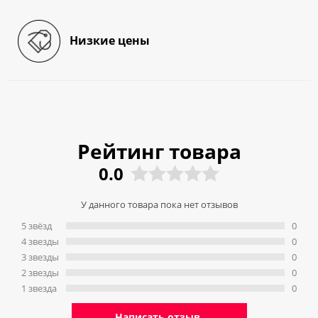
Низкие цены
Рейтинг товара
0.0
У данного товара пока нет отзывов
5 звёзд
0
4 звeзды
0
3 звeзды
0
2 звeзды
0
1 звeзда
0
Написать отзыв