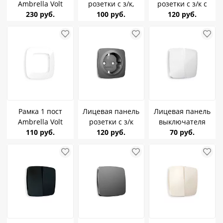
Ambrella Volt
розетки с з/к,
розетки с з/к с
белый глянцевый
230 руб.
шторки Ambrella
100 руб.
крышкой и
120 руб.
Omega OF140102
Volt белый
шторками
глянцевый Omega
Ambrella Volt
OP1070
белый глянцевый
Omega OP1080
Рамка 1 пост
Лицевая панель
Лицевая панель
Ambrella Volt
розетки с з/к
выключателя
белый глянцевый
110 руб.
Ambrella Volt
120 руб.
2клавишного
70 руб.
Omega OF140101
антрацит серый
Ambrella Volt
Omega OP6560
белый глянцевый
Omega OP1030