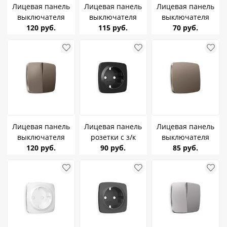
Лицевая панель
Лицевая панель
Лицевая панель
выключателя
выключателя
выключателя
2клавишного
120 руб.
1клавишного
115 руб.
2клавишного
70 руб.
Ambrella Volt
Ambrella Volt
Ambrella Volt
черный матовый
антрацит серый
бежевый
Omega OP8030
Omega OP6510
глянцевый Omega
OP3030
Лицевая панель
Лицевая панель
Лицевая панель
выключателя
розетки с з/к
выключателя
2клавишного
120 руб.
Ambrella Volt
90 руб.
1клавишного
85 руб.
Ambrella Volt
черный матовый
Ambrella Volt
темная бронза
Omega OP8060
темная бронза
матов Omega
матов Omega
OP6330
OP6310