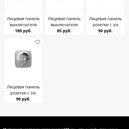
Лицевая панель
Лицевая панель
Лицевая панель
выключателя
выключателя
розетки с з/к
2клавишного
180 руб.
1клавишного
85 руб.
Ambrella Volt
90 руб.
Ambrella Volt
Ambrella Volt сталь
темная бронза
графит soft touch
матовый Omega
матов Omega
Omega OP9030
OP5010
OP6360
Лицевая панель
розетки с з/к
Ambrella Volt сталь
90 руб.
матовый Omega
OP5060