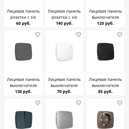
Лицевая панель
Лицевая панель
Лицевая панель
розетки с з/к
розетки с з/к
выключателя
Ambrella Volt
60 руб.
Ambrella Volt
140 руб.
2клавишного
120 руб.
белый глянцевый
графит soft touch
Ambrella Volt сталь
Omega OP1060
Omega OP9060
матовый Omega
OP5030
Лицевая панель
Лицевая панель
Лицевая панель
выключателя
выключателя
выключателя
1клавишного
130 руб.
1клавишного
70 руб.
1клавишного
85 руб.
Ambrella Volt
Ambrella Volt
Ambrella Volt
графит soft touch
белый глянцевый
черный матовый
Omega OP9010
Omega OP1010
Omega OP8010