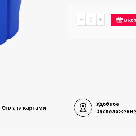
−
+
В ко
Удобное
Оплата картами
расположени