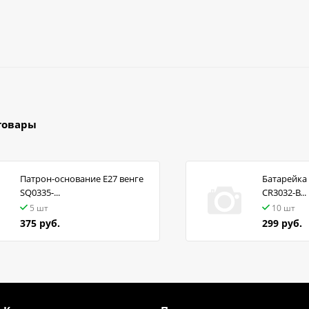
товары
Патрон-основание Е27 венге
Батарейка 
SQ0335-...
CR3032-B...
5 шт
10 шт
375 руб.
299 руб.