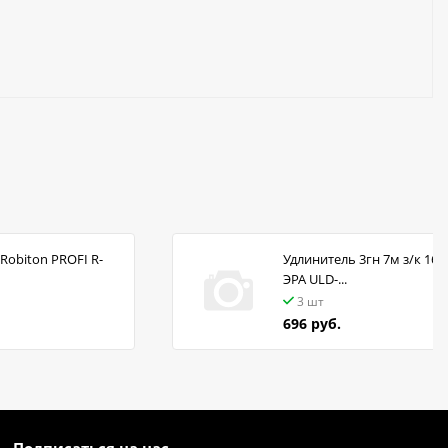
Robiton PROFI R-
Удлинитель 3гн 7м з/к 16А
ЭРА ULD-...
3 шт
696 руб.
Подписаться на нас