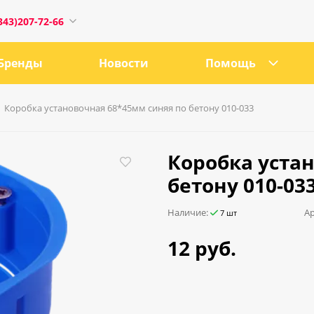
343)207-72-66
Бренды
Новости
Помощь
Коробка установочная 68*45мм синяя по бетону 010-033
1
Коробка уста
бетону 010-03
0:00
Наличие:
Ар
7 шт
18:00
12 руб.
ru
е, 21