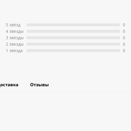
5 звёзд
0
4 звeзды
0
3 звeзды
0
2 звeзды
0
1 звeзда
0
оставка
Отзывы