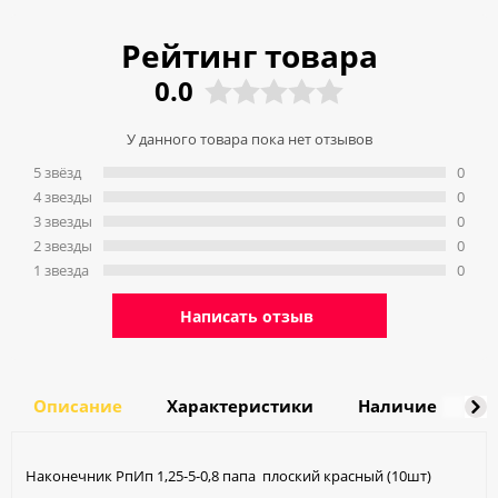
Рейтинг товара
0.0
У данного товара пока нет отзывов
5 звёзд
0
4 звeзды
0
3 звeзды
0
2 звeзды
0
1 звeзда
0
Написать отзыв
Описание
Характеристики
Наличие
Д
Наконечник РпИп 1,25-5-0,8 папа плоский красный (10шт)