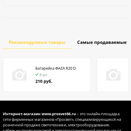
Рекомендуемые товары
Самые продаваемые т
Батарейка ФАZA R20 D
в
4 шт
210 руб.
Интернет-магазин
www.prosvet66.ru
– это онлайн-площадка
сети фирменных магазинов «Просвет», специализирующихся на
розничной продаже светотехники, электрооборудования,
кабельно-проводниковой и электроустановочной продукции от