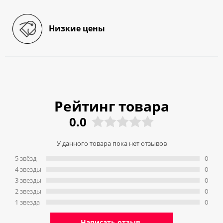
Низкие цены
Рейтинг товара
0.0
У данного товара пока нет отзывов
5 звёзд
0
4 звeзды
0
3 звeзды
0
2 звeзды
0
1 звeзда
0
Написать отзыв