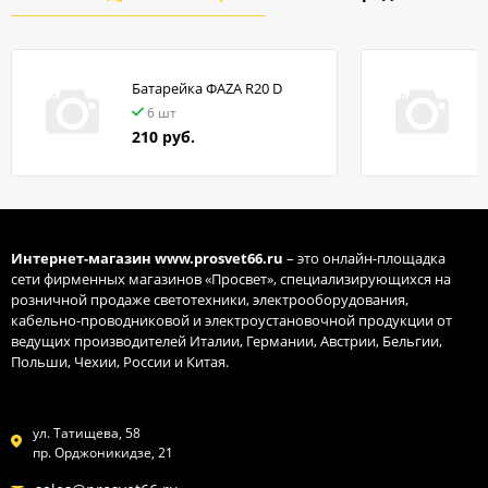
Батарейка ФАZA R20 D
в
6 шт
210 руб.
Интернет-магазин
www.prosvet66.ru
– это онлайн-площадка
сети фирменных магазинов «Просвет», специализирующихся на
розничной продаже светотехники, электрооборудования,
кабельно-проводниковой и электроустановочной продукции от
ведущих производителей Италии, Германии, Австрии, Бельгии,
Польши, Чехии, России и Китая.
ул. Татищева, 58
пр. Орджоникидзе, 21